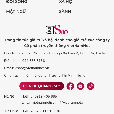
ĐỜI SỐNG
XÃ HỘI
MẬT NGỮ
SÀNH
Trang tin tức giải trí xã hội dành cho giới trẻ của công ty
Cổ phần truyền thông VietNamNet
Địa chỉ: Tòa nhà C’land, số 156 ngõ Xã Đàn 2, Đống Đa, Hà Nội
Điện thoại: 094 388 8166
Email: 2sao@vietnamnet.vn
Chịu trách nhiệm nội dung: Trương Thị Minh Hưng
LIÊN HỆ QUẢNG CÁO
Hà Nội
Hotline:
0919 405 885
Email: vietnamnetjsc.hn@vietnamnet.vn
TP. HCM
Hotline:
028 38 181 436