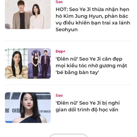
Sao
HOT: Seo Ye Ji thừa nhận hẹn
hò Kim Jung Hyun, phản bác
vụ điều khiển bạn trai xa lánh
Seohyun
Đẹp+
'Điên nữ' Seo Ye Ji cân đẹp
mọi kiểu tóc nhờ gương mặt
'bé bằng bàn tay'
Sao
'Điên nữ' Seo Ye Ji bị nghi
gian dối trình độ học vấn