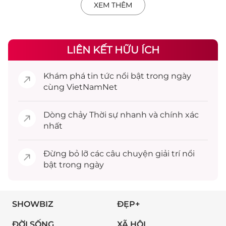
XEM THÊM
LIÊN KẾT HỮU ÍCH
Khám phá
tin tức
nổi bật trong ngày
cùng VietNamNet
Dòng chảy
Thời sự
nhanh và chính xác
nhất
Đừng bỏ lỡ các câu chuyện
giải trí
nổi
bật trong ngày
SHOWBIZ
ĐẸP+
ĐỜI SỐNG
XÃ HỘI