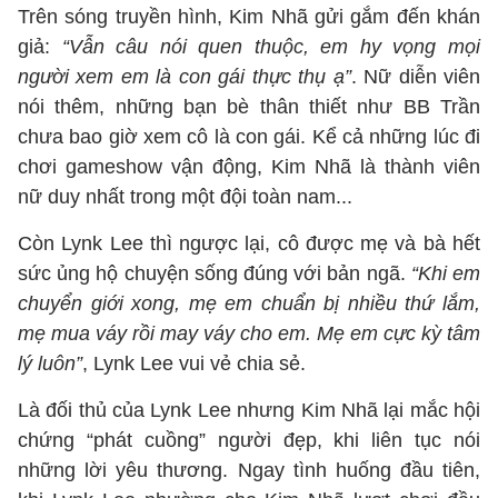
Trên sóng truyền hình, Kim Nhã gửi gắm đến khán
giả:
“Vẫn câu nói quen thuộc, em hy vọng mọi
người xem em là con gái thực thụ ạ”
. Nữ diễn viên
nói thêm, những bạn bè thân thiết như BB Trần
chưa bao giờ xem cô là con gái. Kể cả những lúc đi
chơi gameshow vận động, Kim Nhã là thành viên
nữ duy nhất trong một đội toàn nam...
Còn Lynk Lee thì ngược lại, cô được mẹ và bà hết
sức ủng hộ chuyện sống đúng với bản ngã.
“Khi em
chuyển giới xong, mẹ em chuẩn bị nhiều thứ lắm,
mẹ mua váy rồi may váy cho em. Mẹ em cực kỳ tâm
lý luôn”
, Lynk Lee vui vẻ chia sẻ.
Là đối thủ của Lynk Lee nhưng Kim Nhã lại mắc hội
chứng “phát cuồng” người đẹp, khi liên tục nói
những lời yêu thương. Ngay tình huống đầu tiên,