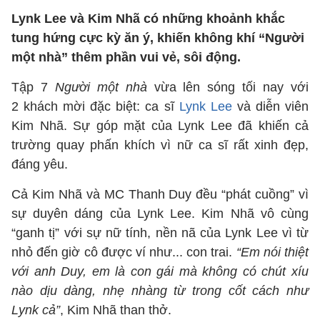
Lynk Lee và Kim Nhã có những khoảnh khắc
tung hứng cực kỳ ăn ý, khiến không khí “Người
một nhà” thêm phần vui vẻ, sôi động.
Tập 7
Người một nhà
vừa lên sóng tối nay với
2 khách mời đặc biệt: ca sĩ
Lynk Lee
và diễn viên
Kim Nhã. Sự góp mặt của Lynk Lee đã khiến cả
trường quay phấn khích vì nữ ca sĩ rất xinh đẹp,
đáng yêu.
Cả Kim Nhã và MC Thanh Duy đều “phát cuồng” vì
sự duyên dáng của Lynk Lee. Kim Nhã vô cùng
“ganh tị” với sự nữ tính, nền nã của Lynk Lee vì từ
nhỏ đến giờ cô được ví như... con trai.
“Em nói thiệt
với anh Duy, em là con gái mà không có chút xíu
nào dịu dàng, nhẹ nhàng từ trong cốt cách như
Lynk cả”
, Kim Nhã than thở.