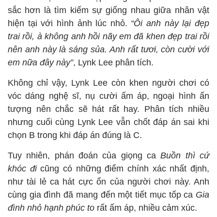
sắc hơn là tìm kiếm sự giống nhau giữa nhân vật
hiện tại với hình ảnh lúc nhỏ.
“Ôi anh này lại đẹp
trai rồi, à không anh hồi nãy em đã khen đẹp trai rồi
nên anh này là sáng sủa. Anh rất tươi, còn cười với
em nữa đây này”
, Lynk Lee phân tích.
Không chỉ vậy, Lynk Lee còn khen người chơi có
vóc dáng nghệ sĩ, nụ cười ấm áp, ngoại hình ấn
tượng nên chắc sẽ hát rất hay. Phân tích nhiều
nhưng cuối cùng Lynk Lee vẫn chốt đáp án sai khi
chọn B trong khi đáp án đúng là C.
Tuy nhiên, phán đoán của giọng ca
Buồn thì cứ
khóc đi
cũng có những điểm chính xác nhất định,
như tài lẻ ca hát cực ổn của người chơi này. Anh
cùng gia đình đã mang đến một tiết mục tốp ca
Gia
đình nhỏ hạnh phúc to
rất ấm áp, nhiều cảm xúc.