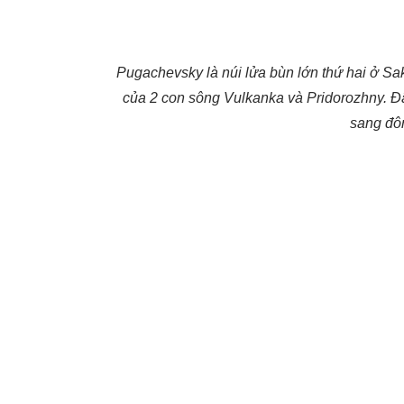
Pugachevsky là núi lửa bùn lớn thứ hai ở S
của 2 con sông Vulkanka và Pridorozhny. Đây
sang đôn