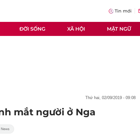
Tin mới
ĐỜI SỐNG
XÃ HỘI
MẬT NGỮ
thứ hai, 02/09/2019 - 09:08
ình mắt người ở Nga