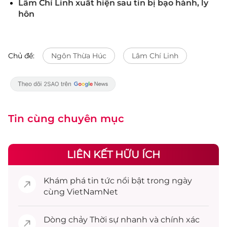
Lâm Chí Linh xuất hiện sau tin bị bạo hành, ly
hôn
Chủ đề:
Ngôn Thừa Húc
Lâm Chí Linh
Tin cùng chuyên mục
LIÊN KẾT HỮU ÍCH
Khám phá
tin tức
nổi bật trong ngày
cùng VietNamNet
Dòng chảy
Thời sự
nhanh và chính xác