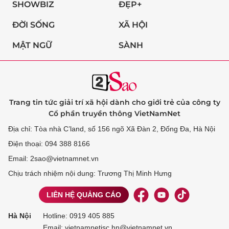
SHOWBIZ
ĐẸP+
ĐỜI SỐNG
XÃ HỘI
MẬT NGỮ
SÀNH
Trang tin tức giải trí xã hội dành cho giới trẻ của công ty
Cổ phần truyền thông VietNamNet
Địa chỉ: Tòa nhà C’land, số 156 ngõ Xã Đàn 2, Đống Đa, Hà Nội
Điện thoại: 094 388 8166
Email: 2sao@vietnamnet.vn
Chịu trách nhiệm nội dung: Trương Thị Minh Hưng
LIÊN HỆ QUẢNG CÁO
Hà Nội
Hotline:
0919 405 885
Email: vietnamnetjsc.hn@vietnamnet.vn