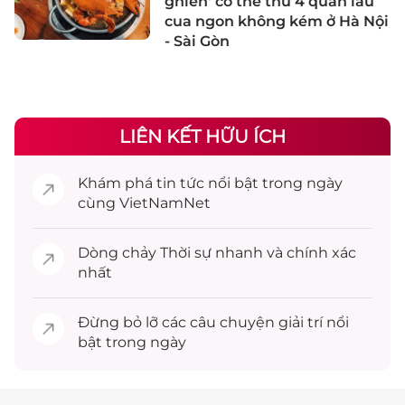
ghiền' có thể thử 4 quán lẩu
cua ngon không kém ở Hà Nội
- Sài Gòn
LIÊN KẾT HỮU ÍCH
Khám phá
tin tức
nổi bật trong ngày
cùng VietNamNet
Dòng chảy
Thời sự
nhanh và chính xác
nhất
Đừng bỏ lỡ các câu chuyện
giải trí
nổi
bật trong ngày