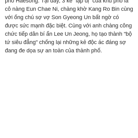
phố Haesong. Tại đây, 3 kẻ "lập dị" của khu phố là
cô nàng Eun Chae Ni, chàng khờ Kang Ro Bin cùng
với ống chú sợ vợ Son Gyeong Un bất ngờ có
được sức mạnh đặc biệt. Cùng với anh chàng công
chức tiếp dân bí ẩn Lee Un Jeong, họ tạo thành "bộ
tứ siêu đẳng" chống lại những kẻ độc ác đáng sợ
đang đe dọa sự an toàn của thành phố.