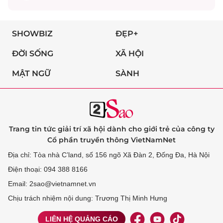
SHOWBIZ
ĐẸP+
ĐỜI SỐNG
XÃ HỘI
MẬT NGỮ
SÀNH
Trang tin tức giải trí xã hội dành cho giới trẻ của công ty
Cổ phần truyền thông VietNamNet
Địa chỉ: Tòa nhà C’land, số 156 ngõ Xã Đàn 2, Đống Đa, Hà Nội
Điện thoại: 094 388 8166
Email: 2sao@vietnamnet.vn
Chịu trách nhiệm nội dung: Trương Thị Minh Hưng
LIÊN HỆ QUẢNG CÁO