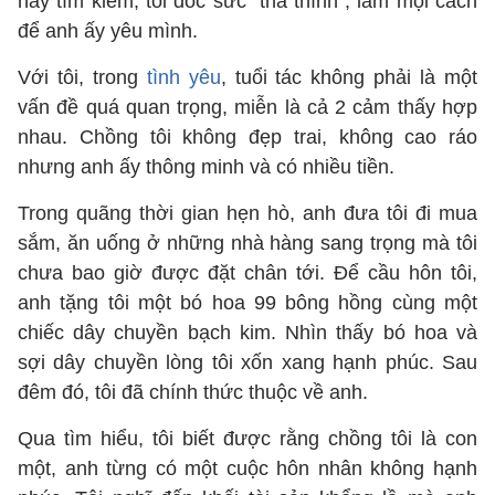
nay tìm kiếm, tôi dốc sức “thả thính”, làm mọi cách
để anh ấy yêu mình.
Với tôi, trong
tình yêu
, tuổi tác không phải là một
vấn đề quá quan trọng, miễn là cả 2 cảm thấy hợp
nhau. Chồng tôi không đẹp trai, không cao ráo
nhưng anh ấy thông minh và có nhiều tiền.
Trong quãng thời gian hẹn hò, anh đưa tôi đi mua
sắm, ăn uống ở những nhà hàng sang trọng mà tôi
chưa bao giờ được đặt chân tới. Để cầu hôn tôi,
anh tặng tôi một bó hoa 99 bông hồng cùng một
chiếc dây chuyền bạch kim. Nhìn thấy bó hoa và
sợi dây chuyền lòng tôi xốn xang hạnh phúc. Sau
đêm đó, tôi đã chính thức thuộc về anh.
Qua tìm hiểu, tôi biết được rằng chồng tôi là con
một, anh từng có một cuộc hôn nhân không hạnh