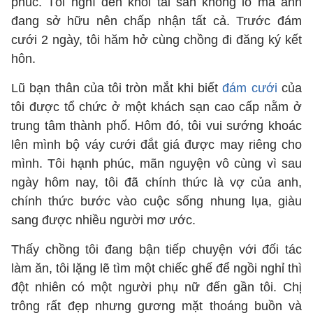
phúc. Tôi nghĩ đến khối tài sản khổng lồ mà anh
đang sở hữu nên chấp nhận tất cả. Trước đám
cưới 2 ngày, tôi hăm hở cùng chồng đi đăng ký kết
hôn.
Lũ bạn thân của tôi tròn mắt khi biết
đám cưới
của
tôi được tổ chức ở một khách sạn cao cấp nằm ở
trung tâm thành phố. Hôm đó, tôi vui sướng khoác
lên mình bộ váy cưới đắt giá được may riêng cho
mình. Tôi hạnh phúc, mãn nguyện vô cùng vì sau
ngày hôm nay, tôi đã chính thức là vợ của anh,
chính thức bước vào cuộc sống nhung lụa, giàu
sang được nhiều người mơ ước.
Thấy chồng tôi đang bận tiếp chuyện với đối tác
làm ăn, tôi lặng lẽ tìm một chiếc ghế để ngồi nghỉ thì
đột nhiên có một người phụ nữ đến gần tôi. Chị
trông rất đẹp nhưng gương mặt thoáng buồn và