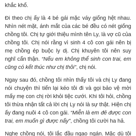
khắc khổ.
Đi theo chị ấy là 4 bé gái mặc váy giống hệt nhau.
Nhìn nét mặt, ánh mắt của các bé đều có nét giống
chồng tôi. Chị tự giới thiệu mình tên Ly, là vợ cũ của
chồng tôi. Chị nói rằng vì sinh 4 cô con gái nên bị
mẹ chồng ép buộc ly dị. Chị khuyên tôi nên suy
nghĩ cẩn thận.
“Nếu em không thể sinh con trai, em
cũng có kết thúc như chị thôi”
, chị nói.
Ngay sau đó, chồng tôi nhìn thấy tôi và chị Ly đang
nói chuyện thì tiến lại kéo tôi đi và gọi bảo vệ mời
mấy mẹ con chị rời khỏi tiệc cưới. Khi tôi hỏi, chồng
tôi thừa nhận tất cả lời chị Ly nói là sự thật. Hiện chị
ấy đang nuôi 4 cô con gái.
“Miễn là em đẻ được con
trai, em muốn gì được nấy”
, chồng tôi cười ha hả.
Nghe chồng nói, tôi lắc đầu ngao ngán. Mặc dù tôi