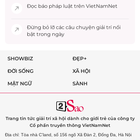
Đọc
báo pháp luật
trên VietNamNet
Đừng bỏ lỡ các câu chuyện
giải trí
nổi
bật trong ngày
SHOWBIZ
ĐẸP+
ĐỜI SỐNG
XÃ HỘI
MẬT NGỮ
SÀNH
Trang tin tức giải trí xã hội dành cho giới trẻ của công ty
Cổ phần truyền thông VietNamNet
Địa chỉ: Tòa nhà C’land, số 156 ngõ Xã Đàn 2, Đống Đa, Hà Nội