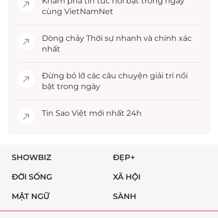
Khám phá
tin tức
nổi bật trong ngày
cùng VietNamNet
Dòng chảy
Thời sự
nhanh và chính xác
nhất
Đừng bỏ lỡ các câu chuyện
giải trí
nổi
bật trong ngày
Tin
Sao Việt
mới nhất 24h
SHOWBIZ
ĐẸP+
ĐỜI SỐNG
XÃ HỘI
MẬT NGỮ
SÀNH