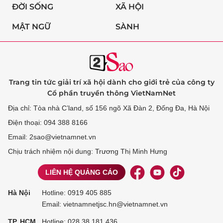
ĐỜI SỐNG
XÃ HỘI
MẬT NGỮ
SÀNH
Trang tin tức giải trí xã hội dành cho giới trẻ của công ty
Cổ phần truyền thông VietNamNet
Địa chỉ: Tòa nhà C’land, số 156 ngõ Xã Đàn 2, Đống Đa, Hà Nội
Điện thoại: 094 388 8166
Email: 2sao@vietnamnet.vn
Chịu trách nhiệm nội dung: Trương Thị Minh Hưng
LIÊN HỆ QUẢNG CÁO
Hà Nội
Hotline:
0919 405 885
Email: vietnamnetjsc.hn@vietnamnet.vn
TP. HCM
Hotline:
028 38 181 436