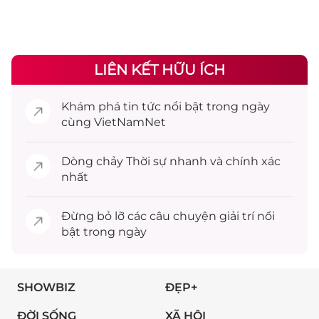
LIÊN KẾT HỮU ÍCH
Khám phá
tin tức
nổi bật trong ngày
cùng VietNamNet
Dòng chảy
Thời sự
nhanh và chính xác
nhất
Đừng bỏ lỡ các câu chuyện
giải trí
nổi
bật trong ngày
SHOWBIZ
ĐẸP+
ĐỜI SỐNG
XÃ HỘI