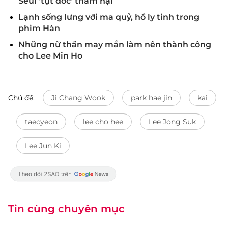
Seul 'tụt dốc' thảm hại
Lạnh sống lưng với ma quỷ, hồ ly tinh trong
phim Hàn
Những nữ thần may mắn làm nên thành công
cho Lee Min Ho
Chủ đề:
Ji Chang Wook
park hae jin
kai
taecyeon
lee cho hee
Lee Jong Suk
Lee Jun Ki
Tin cùng chuyên mục