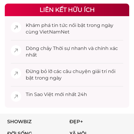
LIÊN KẾT HỮU ÍCH
Khám phá
tin tức
nổi bật trong ngày
cùng VietNamNet
Dòng chảy
Thời sự
nhanh và chính xác
nhất
Đừng bỏ lỡ các câu chuyện
giải trí
nổi
bật trong ngày
Tin
Sao Việt
mới nhất 24h
SHOWBIZ
ĐẸP+
ĐỜI SỐNG
XÃ HỘI