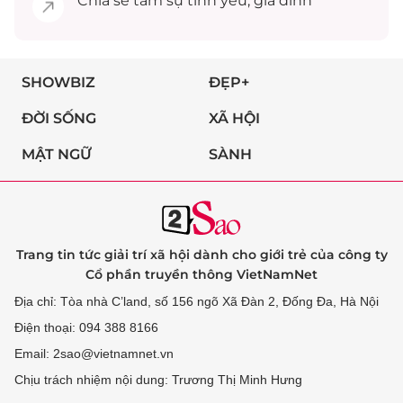
Chia sẻ
tâm sự
tình yêu, gia đình
SHOWBIZ
ĐẸP+
ĐỜI SỐNG
XÃ HỘI
MẬT NGỮ
SÀNH
Trang tin tức giải trí xã hội dành cho giới trẻ của công ty
Cổ phần truyền thông VietNamNet
Địa chỉ: Tòa nhà C’land, số 156 ngõ Xã Đàn 2, Đống Đa, Hà Nội
Điện thoại: 094 388 8166
Email: 2sao@vietnamnet.vn
Chịu trách nhiệm nội dung: Trương Thị Minh Hưng