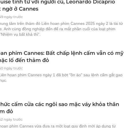
ise tình tứ với người cũ, Leonardo Dicaprio
t ngờ ở Cannes
49 ngày trước
trung tâm trên thảm đỏ Liên hoan phim Cannes 2025 ngày 2 là tài tử
e. Anh cùng đồng nghiệp đến để ra mắt phần cuối của loạt phim
Nhiệm vụ bất khả thi”.
oan phim Cannes: Bất chấp lệnh cấm vẫn có mỹ
ặc lố đến thảm đỏ
50 ngày trước
iên hoan phim Cannes ngày 1 đã bớt "ồn ào" sau lệnh cấm gắt gao
hục.
thức cấm cửa các ngôi sao mặc váy khỏa thân
ảm đỏ
52 ngày trước
hoan phim Cannes vừa đưa ra một loạt quy định mới áp dụng từ