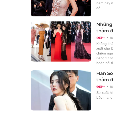
năm nay n
đỏ.
Những 
thảm đ
ĐẸP+
8
Không khá
xuất cho 
chiêm ngư
riêng từ n
hoàn nổi t
Han So
thảm đ
ĐẸP+
8
Sự xuất h
bão mạng 