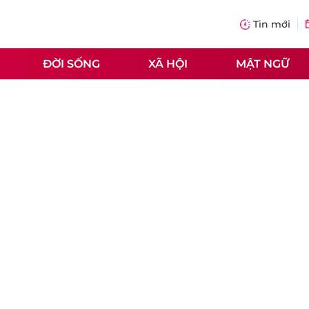
Tin mới
ĐỜI SỐNG
XÃ HỘI
MẬT NGỮ