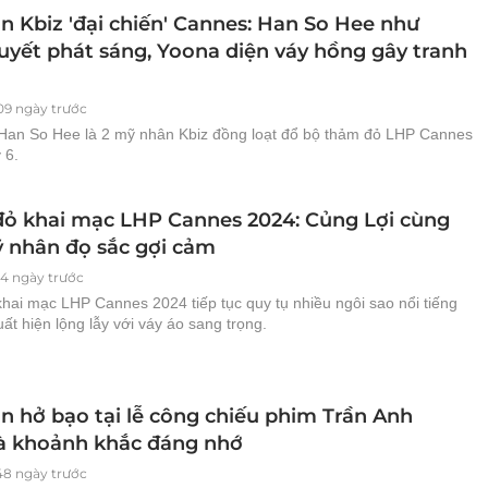
n Kbiz 'đại chiến' Cannes: Han So Hee như
uyết phát sáng, Yoona diện váy hồng gây tranh
09 ngày trước
Han So Hee là 2 mỹ nhân Kbiz đồng loạt đổ bộ thảm đỏ LHP Cannes
 6.
ỏ khai mạc LHP Cannes 2024: Củng Lợi cùng
 nhân đọ sắc gợi cảm
14 ngày trước
hai mạc LHP Cannes 2024 tiếp tục quy tụ nhiều ngôi sao nổi tiếng
xuất hiện lộng lẫy với váy áo sang trọng.
n hở bạo tại lễ công chiếu phim Trần Anh
à khoảnh khắc đáng nhớ
48 ngày trước