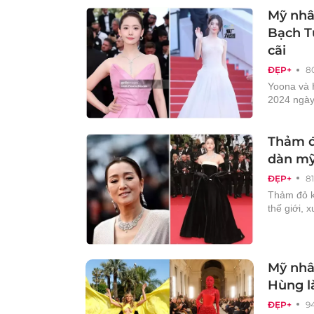
Mỹ nhâ
Bạch T
cãi
ĐẸP+
8
Yoona và 
2024 ngày
Thảm đ
dàn mỹ
ĐẸP+
8
Thảm đỏ k
thế giới, 
Mỹ nhâ
Hùng l
ĐẸP+
9