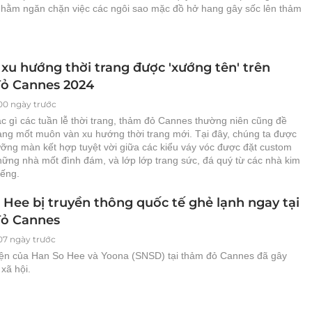
hằm ngăn chặn việc các ngôi sao mặc đồ hở hang gây sốc lên thảm
xu hướng thời trang được 'xướng tên' trên
ỏ Cannes 2024
00 ngày trước
c gì các tuần lễ thời trang, thảm đỏ Cannes thường niên cũng đề
làng mốt muôn vàn xu hướng thời trang mới. Tại đây, chúng ta được
ỡng màn kết hợp tuyệt vời giữa các kiểu váy vóc được đặt custom
hững nhà mốt đình đám, và lớp lớp trang sức, đá quý từ các nhà kim
iếng.
 Hee bị truyền thông quốc tế ghẻ lạnh ngay tại
ỏ Cannes
07 ngày trước
iện của Han So Hee và Yoona (SNSD) tại thảm đỏ Cannes đã gây
xã hội.