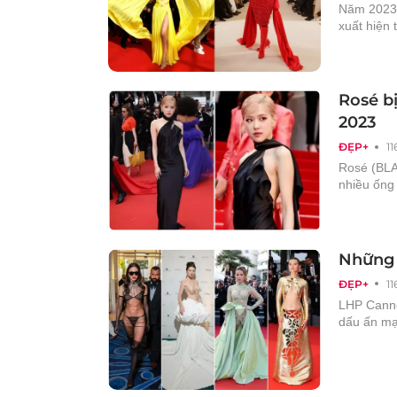
Năm 2023 
xuất hiện 
Rosé b
2023
ĐẸP+
1
Rosé (BLA
nhiều ống
Những 
ĐẸP+
1
LHP Canne
dấu ấn mạn