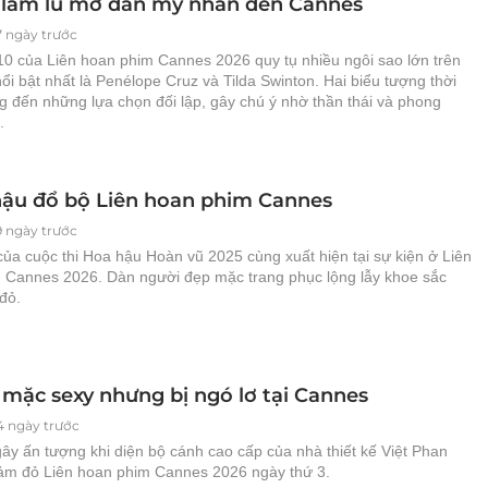
 làm lu mờ dàn mỹ nhân đến Cannes
7 ngày trước
10 của Liên hoan phim Cannes 2026 quy tụ nhiều ngôi sao lớn trên
ổi bật nhất là Penélope Cruz và Tilda Swinton. Hai biểu tượng thời
g đến những lựa chọn đối lập, gây chú ý nhờ thần thái và phong
.
hậu đổ bộ Liên hoan phim Cannes
9 ngày trước
 của cuộc thi Hoa hậu Hoàn vũ 2025 cùng xuất hiện tại sự kiện ở Liên
 Cannes 2026. Dàn người đẹp mặc trang phục lộng lẫy khoe sắc
đỏ.
 mặc sexy nhưng bị ngó lơ tại Cannes
4 ngày trước
ây ấn tượng khi diện bộ cánh cao cấp của nhà thiết kế Việt Phan
ảm đỏ Liên hoan phim Cannes 2026 ngày thứ 3.