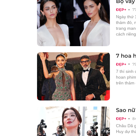
Bộ váy
ĐẸP+
7
Ngày thứ 
thảm đỏ, n
trang man
cách riêng
7 hoa 
ĐẸP+
7
7 thí sinh
hoan phim
trên thảm 
Sao nữ
ĐẸP+
8
Châu Dã g
Huy dự th