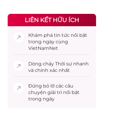
LIÊN KẾT HỮU ÍCH
Khám phá
tin tức
nổi bật
trong ngày cùng
VietNamNet
Dòng chảy
Thời sự
nhanh
và chính xác nhất
Đừng bỏ lỡ các câu
chuyện
giải trí
nổi bật
trong ngày