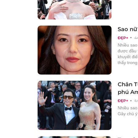
Sao nữ
ĐẸP+
4
Nhiều sao
được đầu t
khuyết điể
thấy trong
Chân T
phú Am
ĐẸP+
4
Nhiều sao
Gây chú ý