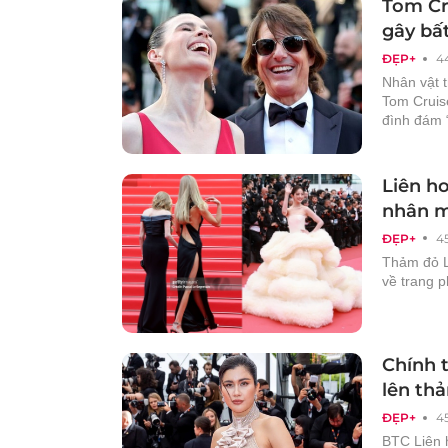
Tom Cru
gây bấ
ĐẸP+
4
Nhân vật 
Tom Cruis
đình đám “
Liên h
nhân m
ĐẸP+
4
Thảm đỏ L
về trang p
Chính 
lên th
ĐẸP+
4
BTC Liên 