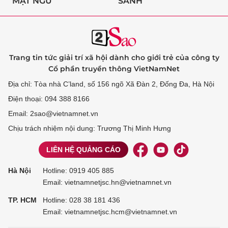
MẬT NGỮ
SÀNH
Trang tin tức giải trí xã hội dành cho giới trẻ của công ty
Cổ phần truyền thông VietNamNet
Địa chỉ: Tòa nhà C’land, số 156 ngõ Xã Đàn 2, Đống Đa, Hà Nội
Điện thoại: 094 388 8166
Email: 2sao@vietnamnet.vn
Chịu trách nhiệm nội dung: Trương Thị Minh Hưng
LIÊN HỆ QUẢNG CÁO
Hà Nội
Hotline:
0919 405 885
Email: vietnamnetjsc.hn@vietnamnet.vn
TP. HCM
Hotline:
028 38 181 436
Email: vietnamnetjsc.hcm@vietnamnet.vn