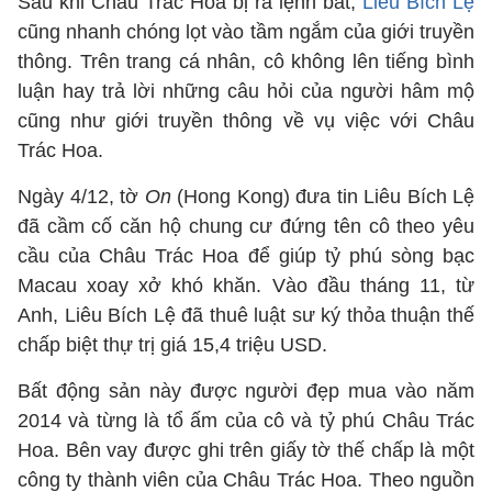
Sau khi Châu Trác Hoa bị ra lệnh bắt,
Liêu Bích Lệ
cũng nhanh chóng lọt vào tầm ngắm của giới truyền
thông. Trên trang cá nhân, cô không lên tiếng bình
luận hay trả lời những câu hỏi của người hâm mộ
cũng như giới truyền thông về vụ việc với Châu
Trác Hoa.
Ngày 4/12, tờ
On
(Hong Kong) đưa tin Liêu Bích Lệ
đã cầm cố căn hộ chung cư đứng tên cô theo yêu
cầu của Châu Trác Hoa để giúp tỷ phú sòng bạc
Macau xoay xở khó khăn. Vào đầu tháng 11, từ
Anh, Liêu Bích Lệ đã thuê luật sư ký thỏa thuận thế
chấp biệt thự trị giá 15,4 triệu USD.
Bất động sản này được người đẹp mua vào năm
2014 và từng là tổ ấm của cô và tỷ phú Châu Trác
Hoa. Bên vay được ghi trên giấy tờ thế chấp là một
công ty thành viên của Châu Trác Hoa. Theo nguồn