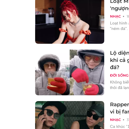
Loạt MV
'ngượn
NHẠC
1
Loạt hình
"ném đá".
Lộ diệ
khi cả 
đá?
ĐỜI SỐNG
Không biết
thôi đã lạ
Rapper
vi bị f
NHẠC
3
Ca khúc “