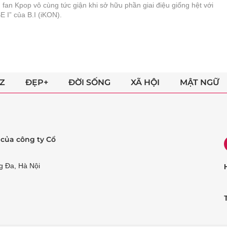
fan Kpop vô cùng tức giận khi sở hữu phần giai điệu giống hệt với
E I” của B.I (iKON).
Z
ĐẸP+
ĐỜI SỐNG
XÃ HỘI
MẬT NGỮ
ẻ của công ty Cổ
g Đa, Hà Nội