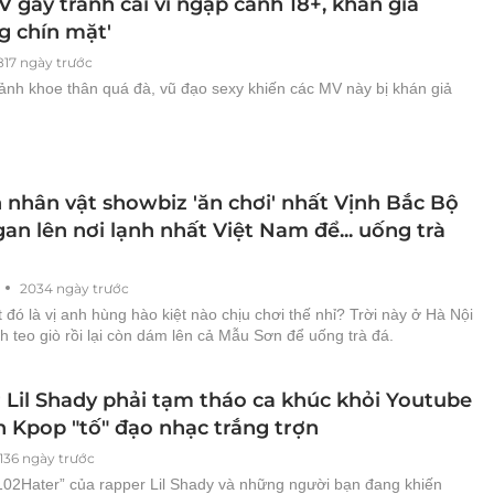
 gây tranh cãi vì ngập cảnh 18+, khán giả
g chín mặt'
817 ngày trước
 ảnh khoe thân quá đà, vũ đạo sexy khiến các MV này bị khán giả
n nhân vật showbiz 'ăn chơi' nhất Vịnh Bắc Bộ
gan lên nơi lạnh nhất Việt Nam để... uống trà
2034 ngày trước
 đó là vị anh hùng hào kiệt nào chịu chơi thế nhỉ? Trời này ở Hà Nội
nh teo giò rồi lại còn dám lên cả Mẫu Sơn để uống trà đá.
 Lil Shady phải tạm tháo ca khúc khỏi Youtube
an Kpop "tố" đạo nhạc trắng trợn
136 ngày trước
102Hater” của rapper Lil Shady và những người bạn đang khiến