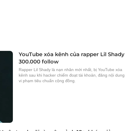
YouTube xóa kênh của rapper Lil Shady
300.000 follow
Rapper Lil Shady là nạn nhân mới nhất, bị YouTube xóa
kênh sau khi hacker chiếm đoạt tài khoản, đăng nội dung
vi phạm tiêu chuẩn cộng đồng.