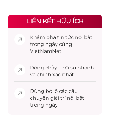
LIÊN KẾT HỮU ÍCH
Khám phá
tin tức
nổi bật
trong ngày cùng
VietNamNet
Dòng chảy
Thời sự
nhanh
và chính xác nhất
Đừng bỏ lỡ các câu
chuyện
giải trí
nổi bật
trong ngày