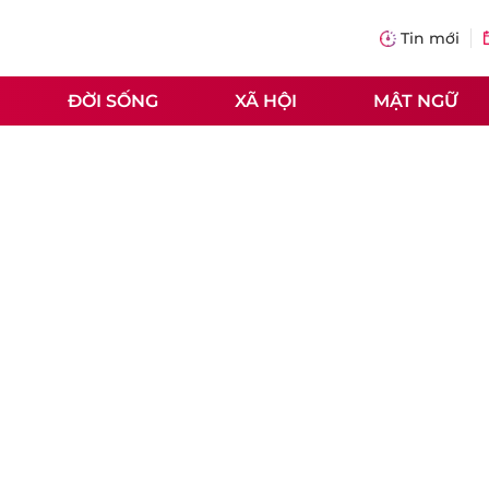
Tin mới
ĐỜI SỐNG
XÃ HỘI
MẬT NGỮ