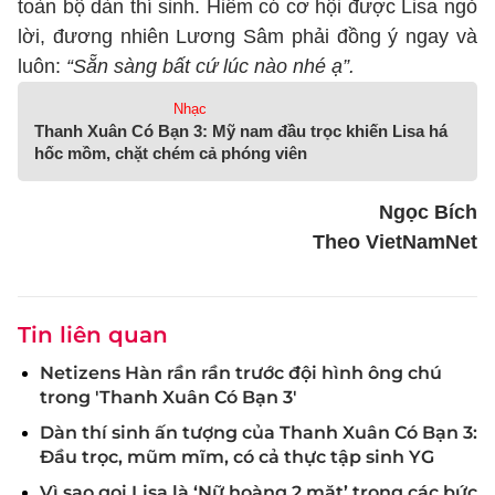
toàn bộ dàn thí sinh. Hiếm có cơ hội được Lisa ngỏ
lời, đương nhiên Lương Sâm phải đồng ý ngay và
luôn:
“Sẵn sàng bất cứ lúc nào nhé ạ”.
Nhạc
Thanh Xuân Có Bạn 3: Mỹ nam đầu trọc khiến Lisa há
hốc mồm, chặt chém cả phóng viên
Ngọc Bích
Theo VietNamNet
Tin liên quan
Netizens Hàn rần rần trước đội hình ông chú
trong 'Thanh Xuân Có Bạn 3'
Dàn thí sinh ấn tượng của Thanh Xuân Có Bạn 3:
Đầu trọc, mũm mĩm, có cả thực tập sinh YG
Vì sao gọi Lisa là ‘Nữ hoàng 2 mặt’ trong các bức