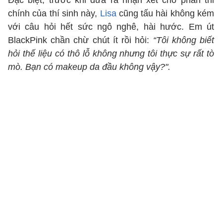
Đặc biệt, trước khi đưa ra nhận xét cho phần thi
chính của thí sinh này,
Lisa
cũng tấu hài không kém
với câu hỏi hết sức ngô nghê, hài hước. Em út
BlackPink chần chừ chút ít rồi hỏi:
“Tôi không biết
hỏi thế liệu có thô lỗ không nhưng tôi thực sự rất tò
mò. Bạn có makeup da đầu không vậy?".