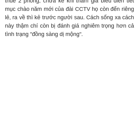
thuê 2 phòng; chưa kể khi tham gia biểu diễn tiết
mục chào năm mới của đài CCTV họ còn đến riêng
lẻ, ra về thì kẻ trước người sau. Cách sống xa cách
này thậm chí còn bị đánh giá nghiêm trọng hơn cả
tình trạng "đồng sàng dị mộng".