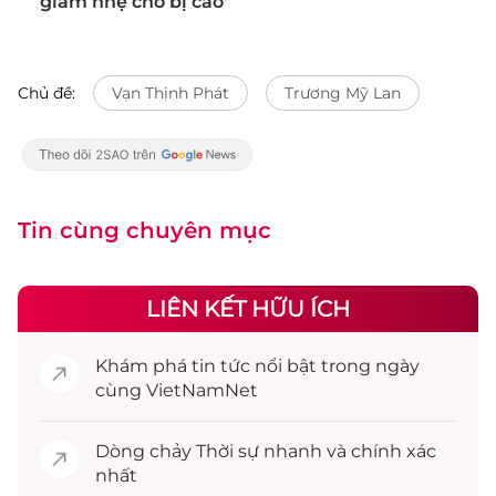
giảm nhẹ cho bị cáo'
Chủ đề:
Vạn Thịnh Phát
Trương Mỹ Lan
Tin cùng chuyên mục
LIÊN KẾT HỮU ÍCH
Khám phá
tin tức
nổi bật trong ngày
cùng VietNamNet
Dòng chảy
Thời sự
nhanh và chính xác
nhất