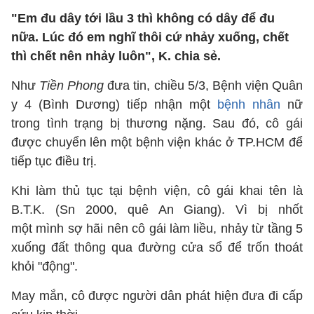
"Em đu dây tới lầu 3 thì không có dây để đu
nữa. Lúc đó em nghĩ thôi cứ nhảy xuống, chết
thì chết nên nhảy luôn", K. chia sẻ.
Như
Tiền Phong
đưa tin, chiều 5/3, Bệnh viện Quân
y 4 (Bình Dương) tiếp nhận một
bệnh nhân
nữ
trong tình trạng bị thương nặng. Sau đó, cô gái
được chuyển lên một bệnh viện khác ở TP.HCM để
tiếp tục điều trị.
Khi làm thủ tục tại bệnh viện, cô gái khai tên là
B.T.K. (Sn 2000, quê An Giang). Vì bị nhốt
một mình sợ hãi nên cô gái làm liều, nhảy từ tầng 5
xuống đất thông qua đường cửa sổ để trốn thoát
khỏi "động".
May mắn, cô được người dân phát hiện đưa đi cấp