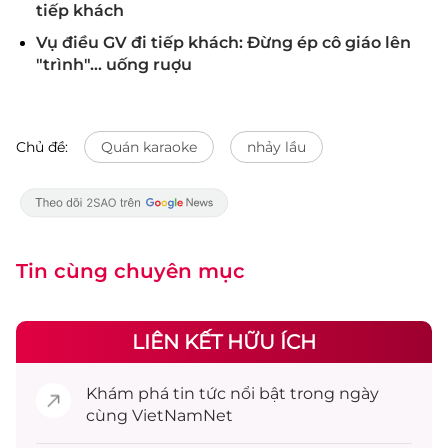
tiếp khách
Vụ điều GV đi tiếp khách: Đừng ép cô giáo lên
"trình"... uống ruợu
Chủ đề:
Quán karaoke
nhảy lầu
Tin cùng chuyên mục
LIÊN KẾT HỮU ÍCH
Khám phá
tin tức
nổi bật trong ngày
cùng VietNamNet