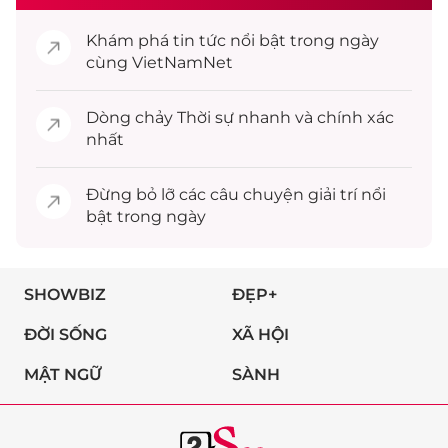
Khám phá
tin tức
nổi bật trong ngày
cùng VietNamNet
Dòng chảy
Thời sự
nhanh và chính xác
nhất
Đừng bỏ lỡ các câu chuyện
giải trí
nổi
bật trong ngày
SHOWBIZ
ĐẸP+
ĐỜI SỐNG
XÃ HỘI
MẬT NGỮ
SÀNH