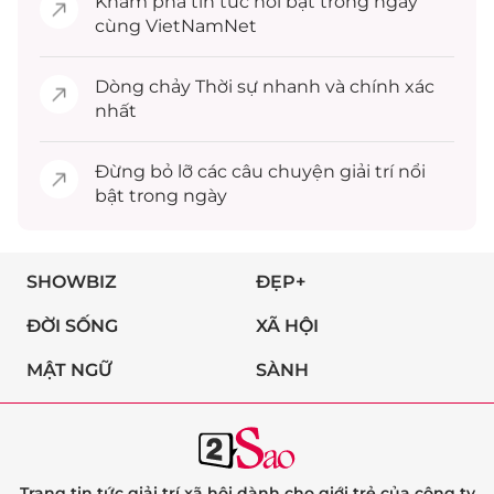
Khám phá
tin tức
nổi bật trong ngày
cùng VietNamNet
Dòng chảy
Thời sự
nhanh và chính xác
nhất
Đừng bỏ lỡ các câu chuyện
giải trí
nổi
bật trong ngày
SHOWBIZ
ĐẸP+
ĐỜI SỐNG
XÃ HỘI
MẬT NGỮ
SÀNH
Trang tin tức giải trí xã hội dành cho giới trẻ của công ty