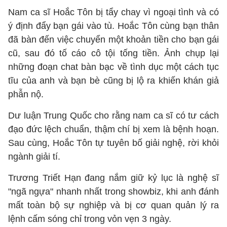
Nam ca sĩ Hoắc Tôn bị tẩy chay vì ngoại tình và có
ý định đẩy bạn gái vào tù. Hoắc Tôn cùng bạn thân
đã bàn đến việc chuyển một khoản tiền cho bạn gái
cũ, sau đó tố cáo cô tội tống tiền. Ảnh chụp lại
những đoạn chat bàn bạc về tình dục một cách tục
tĩu của anh và bạn bè cũng bị lộ ra khiến khán giả
phẫn nộ.
Dư luận Trung Quốc cho rằng nam ca sĩ có tư cách
đạo đức lệch chuẩn, thậm chí bị xem là bệnh hoạn.
Sau cùng, Hoắc Tôn tự tuyên bố giải nghệ, rời khỏi
ngành giải tí.
Trương Triết Hạn đang nắm giữ kỷ lục là nghệ sĩ
"ngã ngựa" nhanh nhất trong showbiz, khi anh đánh
mất toàn bộ sự nghiệp và bị cơ quan quản lý ra
lệnh cấm sóng chỉ trong vỏn vẹn 3 ngày.