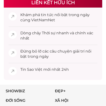
LIÊN KẾT HỮU ÍCH
Khám phá
tin tức
nổi bật trong ngày
cùng VietNamNet
Dòng chảy
Thời sự
nhanh và chính xác
nhất
Đừng bỏ lỡ các câu chuyện
giải trí
nổi
bật trong ngày
Tin
Sao Việt
mới nhất 24h
SHOWBIZ
ĐẸP+
ĐỜI SỐNG
XÃ HỘI