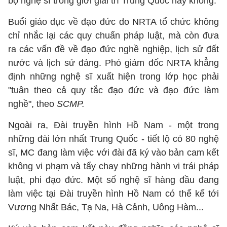
bộ nghệ sĩ trong giới giải trí Trung Quốc hay không.
Buổi giáo dục về đạo đức do NRTA tổ chức không
chỉ nhắc lại các quy chuẩn pháp luật, mà còn đưa
ra các vấn đề về đạo đức nghề nghiệp, lịch sử đất
nước và lịch sử đảng. Phó giám đốc NRTA khẳng
định những nghệ sĩ xuất hiện trong lớp học phải
"tuân theo cả quy tắc đạo đức và đạo đức làm
nghề", theo
SCMP.
Ngoài ra, Đài truyền hình Hồ Nam - một trong
những đài lớn nhất Trung Quốc - tiết lộ có 80 nghệ
sĩ, MC đang làm việc với đài đã ký vào bản cam kết
không vi phạm và tẩy chay những hành vi trái pháp
luật, phi đạo đức. Một số nghệ sĩ hàng đầu đang
làm việc tại Đài truyền hình Hồ Nam có thể kể tới
Vương Nhất Bác, Tạ Na, Hà Cảnh, Uông Hàm...