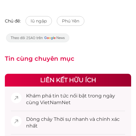
Chủ đề:
lũ ngập
Phú Yên
Tin cùng chuyên mục
LIÊN KẾT HỮU ÍCH
Khám phá
tin tức
nổi bật trong ngày
cùng VietNamNet
Dòng chảy
Thời sự
nhanh và chính xác
nhất