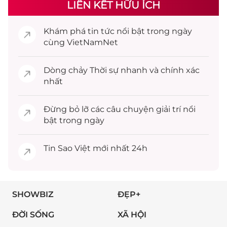
LIÊN KẾT HỮU ÍCH
Khám phá
tin tức
nổi bật trong ngày
cùng VietNamNet
Dòng chảy
Thời sự
nhanh và chính xác
nhất
Đừng bỏ lỡ các câu chuyện
giải trí
nổi
bật trong ngày
Tin
Sao Việt
mới nhất 24h
SHOWBIZ
ĐẸP+
ĐỜI SỐNG
XÃ HỘI