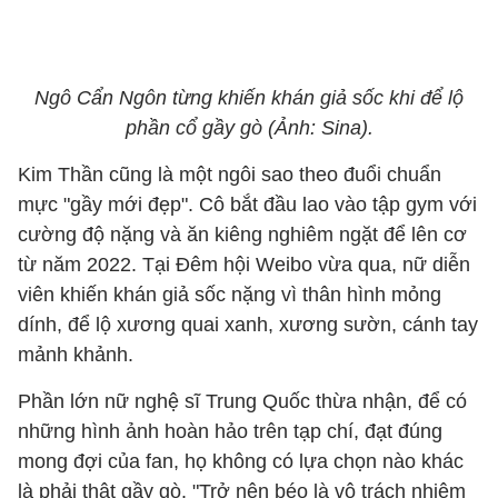
Ngô Cẩn Ngôn từng khiến khán giả sốc khi để lộ
phần cổ gầy gò (Ảnh: Sina).
Kim Thần cũng là một ngôi sao theo đuổi chuẩn
mực "gầy mới đẹp". Cô bắt đầu lao vào tập gym với
cường độ nặng và ăn kiêng nghiêm ngặt để lên cơ
từ năm 2022. Tại Đêm hội Weibo vừa qua, nữ diễn
viên khiến khán giả sốc nặng vì thân hình mỏng
dính, để lộ xương quai xanh, xương sườn, cánh tay
mảnh khảnh.
Phần lớn nữ nghệ sĩ Trung Quốc thừa nhận, để có
những hình ảnh hoàn hảo trên tạp chí, đạt đúng
mong đợi của fan, họ không có lựa chọn nào khác
là phải thật gầy gò. "Trở nên béo là vô trách nhiệm