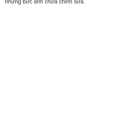
những bức ảnh chưa chỉnh sửa.