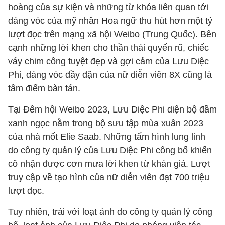
hoàng của sự kiện và những từ khóa liên quan tới
dáng vóc của mỹ nhân Hoa ngữ thu hút hơn một tỷ
lượt đọc trên mạng xã hội Weibo (Trung Quốc). Bên
cạnh những lời khen cho thần thái quyến rũ, chiếc
váy chim công tuyệt đẹp và gợi cảm của Lưu Diệc
Phi, dáng vóc đầy đặn của nữ diễn viên 8X cũng là
tâm điểm bàn tán.
Tại Đêm hội Weibo 2023, Lưu Diệc Phi diện bộ đầm
xanh ngọc nằm trong bộ sưu tập mùa xuân 2023
của nhà mốt Elie Saab. Những tấm hình lung linh
do công ty quản lý của Lưu Diệc Phi công bố khiến
cô nhận được cơn mưa lời khen từ khán giả. Lượt
truy cập về tạo hình của nữ diễn viên đạt 700 triệu
lượt đọc.
Tuy nhiên, trái với loạt ảnh do công ty quản lý công