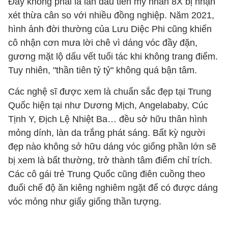
Đây không phải là lần đầu tiên mỹ nhân 8X bị nhận
xét thừa cân so với nhiều đồng nghiệp. Năm 2021,
hình ảnh đời thường của Lưu Diệc Phi cũng khiến
cô nhận cơn mưa lời chê vì dáng vóc đầy đặn,
gương mặt lộ dấu vết tuổi tác khi không trang điểm.
Tuy nhiên, "thần tiên tỷ tỷ" không quá bận tâm.
Các nghệ sĩ được xem là chuẩn sắc đẹp tại Trung
Quốc hiện tại như Dương Mịch, Angelababy, Cúc
Tịnh Y, Địch Lệ Nhiệt Ba… đều sở hữu thân hình
mỏng dính, làn da trắng phát sáng. Bất kỳ người
đẹp nào không sở hữu dáng vóc giống phần lớn sẽ
bị xem là bất thường, trở thành tâm điểm chỉ trích.
Các cô gái trẻ Trung Quốc cũng điên cuồng theo
đuổi chế độ ăn kiêng nghiêm ngặt để có được dáng
vóc mỏng như giấy giống thần tượng.