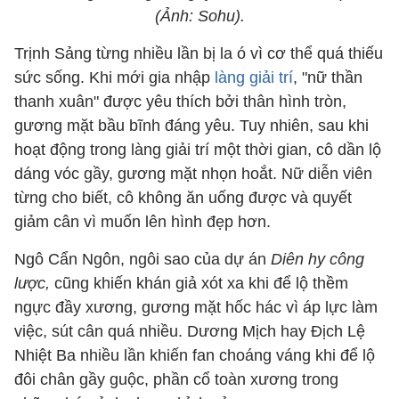
(Ảnh: Sohu).
Trịnh Sảng từng nhiều lần bị la ó vì cơ thể quá thiếu
sức sống. Khi mới gia nhập
làng giải trí
, "nữ thần
thanh xuân" được yêu thích bởi thân hình tròn,
gương mặt bầu bĩnh đáng yêu. Tuy nhiên, sau khi
hoạt động trong làng giải trí một thời gian, cô dần lộ
dáng vóc gầy, gương mặt nhọn hoắt. Nữ diễn viên
từng cho biết, cô không ăn uống được và quyết
giảm cân vì muốn lên hình đẹp hơn.
Ngô Cẩn Ngôn, ngôi sao của dự án
Diên hy công
lược,
cũng khiến khán giả xót xa khi để lộ thềm
ngực đầy xương, gương mặt hốc hác vì áp lực làm
việc, sút cân quá nhiều. Dương Mịch hay Địch Lệ
Nhiệt Ba nhiều lần khiến fan choáng váng khi để lộ
đôi chân gầy guộc, phần cổ toàn xương trong