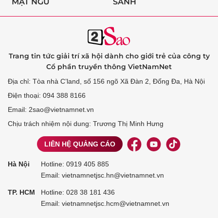
MẬT NGỮ
SÀNH
Trang tin tức giải trí xã hội dành cho giới trẻ của công ty
Cổ phần truyền thông VietNamNet
Địa chỉ: Tòa nhà C’land, số 156 ngõ Xã Đàn 2, Đống Đa, Hà Nội
Điện thoại: 094 388 8166
Email: 2sao@vietnamnet.vn
Chịu trách nhiệm nội dung: Trương Thị Minh Hưng
LIÊN HỆ QUẢNG CÁO
Hà Nội
Hotline:
0919 405 885
Email: vietnamnetjsc.hn@vietnamnet.vn
TP. HCM
Hotline:
028 38 181 436
Email: vietnamnetjsc.hcm@vietnamnet.vn