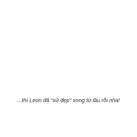
...thì Leon đã "xử đẹp" xong từ lâu rồi nha!