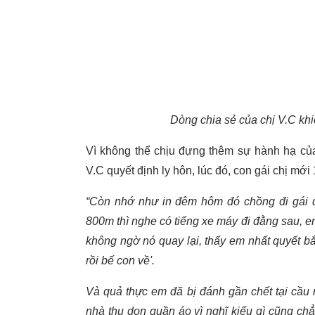
Dòng chia sẻ của chị V.C kh
Vì không thể chịu đựng thêm sự hành hạ của
V.C quyết định ly hôn, lúc đó, con gái chị mới 
“Còn nhớ như in đêm hôm đó chồng đi gái đ
800m thì nghe có tiếng xe máy đi đằng sau, em
không ngờ nó quay lại, thấy em nhất quyết b
rồi bế con về'.
Và quả thực em đã bị đánh gần chết tại cầu
nhà thu dọn quần áo vì nghĩ kiểu gì cũng chẳn