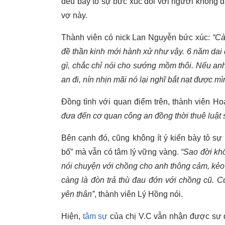
đều bày tỏ sự bức xúc đối với người không 
vợ này.
Thành viên có nick Lan Nguyễn bức xúc:
“Cà
đề thần kinh mới hành xử như vậy. 6 năm dai d
gì, chắc chỉ nói cho sướng mồm thôi. Nếu an
an đi, nín nhịn mãi nó lại nghĩ bắt nạt được mì
Đồng tình với quan điểm trên, thành viên H
đưa đến cơ quan công an đồng thời thuê luật s
Bên cạnh đó, cũng không ít ý kiến bày tỏ sự
bố” mà vẫn có tâm lý vững vàng.
“Sao đời kh
nói chuyện với chồng cho anh thông cảm, kẻo
càng là đòn trả thù đau đớn với chồng cũ. 
yên thân”
, thành viên Lý Hồng nói.
Hiện,
tâm sự
của chị V.C vẫn nhận được sự q