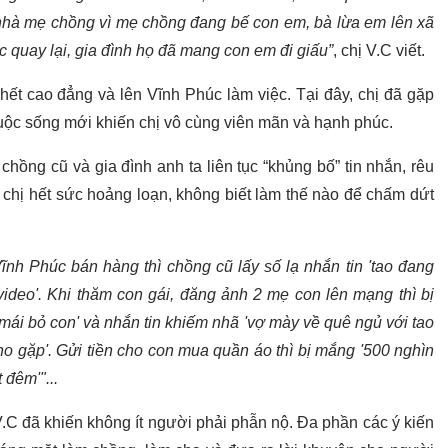
n nhà mẹ chồng vì mẹ chồng đang bế con em, bà lừa em lên xã
úc quay lại, gia đình họ đã mang con em đi giấu”
, chị V.C viết.
hết cao đẳng và lên Vĩnh Phúc làm việc. Tại đây, chị đã gặp
ộc sống mới khiến chị vô cùng viên mãn và hạnh phúc.
chồng cũ và gia đình anh ta liên tục “khủng bố” tin nhắn, rêu
 chị hết sức hoảng loạn, không biết làm thế nào để chấm dứt
ĩnh Phúc bán hàng thì chồng cũ lấy số lạ nhắn tin 'tao đang
ideo'. Khi thăm con gái, đăng ảnh 2 mẹ con lên mạng thì bị
mái bỏ con' và nhắn tin khiếm nhã 'vợ mày về quê ngủ với tao
o gặp'. Gửi tiền cho con mua quần áo thì bị mắng '500 nghìn
 đêm'"...
.C đã khiến không ít người phải phẫn nộ. Đa phần các ý kiến