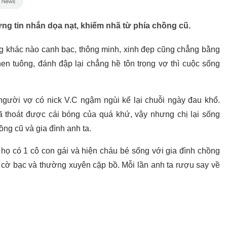
ng tin nhắn dọa nạt, khiếm nhã từ phía chồng cũ.
g khác nào canh bạc, thông minh, xinh đẹp cũng chẳng bằng
 tuông, đánh đập lại chẳng hề tôn trọng vợ thì cuộc sống
gười vợ có nick V.C ngậm ngùi kể lại chuỗi ngày đau khổ.
 thoát được cái bóng của quá khứ, vậy nhưng chị lại sống
ồng cũ và gia đình anh ta.
ọ có 1 cô con gái và hiện cháu bé sống với gia đình chồng
 cờ bạc và thường xuyên cặp bồ. Mỗi lần anh ta rượu say về