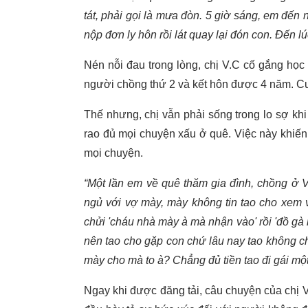
tát, phải gọi là mưa đòn. 5 giờ sáng, em đế
nộp đơn ly hôn rồi lát quay lại đón con. Đến l
Nén nỗi đau trong lòng, chị V.C cố gắng học 
người chồng thứ 2 và kết hôn được 4 năm. Cu
Thế nhưng, chị vẫn phải sống trong lo sợ khi 
rao đủ mọi chuyện xấu ở quê. Việc này khiến
mọi chuyện.
“Một lần em về quê thăm gia đình, chồng ở V
ngủ với vợ mày, mày không tin tao cho xem v
chửi 'cháu nhà mày à mà nhận vào' rồi 'đồ gà 
nên tao cho gặp con chứ lâu nay tao không ch
mày cho mà to à? Chẳng đủ tiền tao đi gái một
Ngay khi được đăng tải, câu chuyện của chị V