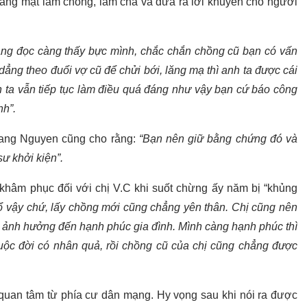
đáng mặt làm chồng, làm cha và đưa ra lời khuyên cho người
ng đọc càng thấy bực mình, chắc chắn chồng cũ bạn có vấn
ẳng theo đuổi vợ cũ để chửi bới, lăng mạ thì anh ta được cái
h ta vẫn tiếp tục làm điều quá đáng như vậy bạn cứ báo công
nh”.
oang Nguyen cũng cho rằng:
“Bạn nên giữ bằng chứng đó và
ư khởi kiện”.
 khâm phục đối với chị V.C khi suốt chừng ấy năm bị “khủng
ổ vậy chứ, lấy chồng mới cũng chẳng yên thân. Chị cũng nên
 ảnh hưởng đến hạnh phúc gia đình. Mình càng hạnh phúc thì
Cuộc đời có nhân quả, rồi chồng cũ của chị cũng chẳng được
uan tâm từ phía cư dân mạng. Hy vọng sau khi nói ra được