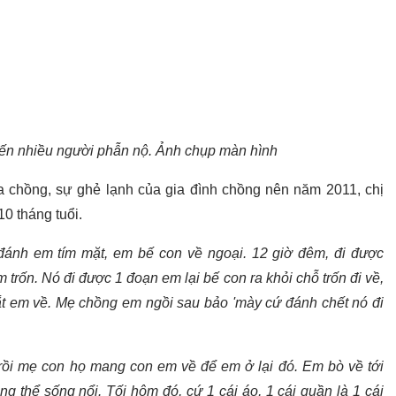
iến nhiều người phẫn nộ. Ảnh chụp màn hình
 chồng, sự ghẻ lạnh của gia đình chồng nên năm 2011, chị
10 tháng tuổi.
ánh em tím mặt, em bế con về ngoại. 12 giờ đêm, đi được
 trốn. Nó đi được 1 đoạn em lại bế con ra khỏi chỗ trốn đi về,
ắt em về. Mẹ chồng em ngồi sau bảo 'mày cứ đánh chết nó đi
 rồi mẹ con họ mang con em về để em ở lại đó. Em bò về tới
g thể sống nổi. Tối hôm đó, cứ 1 cái áo, 1 cái quần là 1 cái