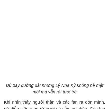
Dù bay đường dài nhưng Lý Nhã Kỳ không hề mệt
mỏi mà vẫn rất tươi trẻ
Khi nhìn thấy người thân và các fan ra đón mình,
nữ diễn viên rạng rỡ cười và vẫy tay chào. Các fan