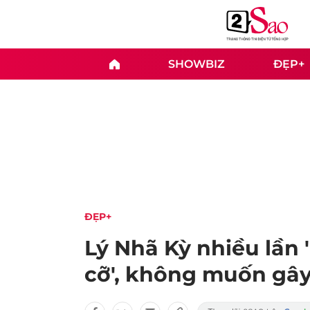
SHOWBIZ
ĐẸP+
ĐẸP+
Lý Nhã Kỳ nhiều lần '
cỡ', không muốn gây