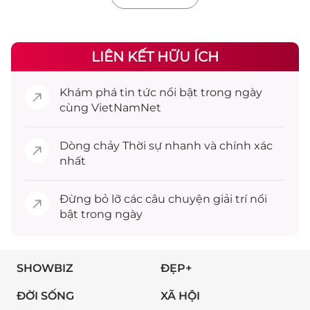
LIÊN KẾT HỮU ÍCH
Khám phá
tin tức
nổi bật trong ngày
cùng VietNamNet
Dòng chảy
Thời sự
nhanh và chính xác
nhất
Đừng bỏ lỡ các câu chuyện
giải trí
nổi
bật trong ngày
SHOWBIZ
ĐẸP+
ĐỜI SỐNG
XÃ HỘI