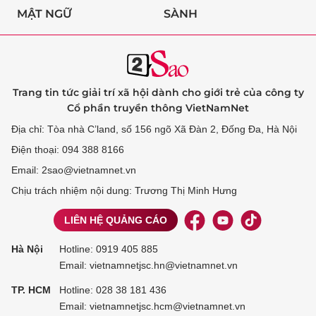
MẬT NGỮ
SÀNH
Trang tin tức giải trí xã hội dành cho giới trẻ của công ty
Cổ phần truyền thông VietNamNet
Địa chỉ: Tòa nhà C’land, số 156 ngõ Xã Đàn 2, Đống Đa, Hà Nội
Điện thoại: 094 388 8166
Email: 2sao@vietnamnet.vn
Chịu trách nhiệm nội dung: Trương Thị Minh Hưng
LIÊN HỆ QUẢNG CÁO
Hà Nội
Hotline:
0919 405 885
Email: vietnamnetjsc.hn@vietnamnet.vn
TP. HCM
Hotline:
028 38 181 436
Email: vietnamnetjsc.hcm@vietnamnet.vn