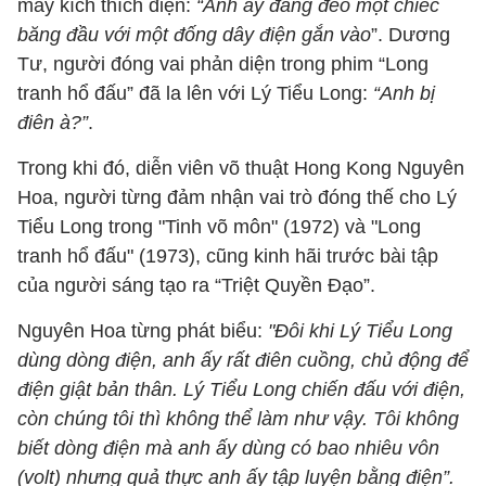
máy kích thích điện:
“Anh ấy đang đeo một chiếc
băng đầu với một đống dây điện gắn vào
”. Dương
Tư, người đóng vai phản diện trong phim “Long
tranh hổ đấu” đã la lên với Lý Tiểu Long:
“Anh bị
điên à?”
.
Trong khi đó, diễn viên võ thuật Hong Kong Nguyên
Hoa, người từng đảm nhận vai trò đóng thế cho Lý
Tiểu Long trong "Tinh võ môn" (1972) và "Long
tranh hổ đấu" (1973), cũng kinh hãi trước bài tập
của người sáng tạo ra “Triệt Quyền Đạo”.
Nguyên Hoa từng phát biểu:
"Đôi khi Lý Tiểu Long
dùng dòng điện, anh ấy rất điên cuồng, chủ động để
điện giật bản thân. Lý Tiểu Long chiến đấu với điện,
còn chúng tôi thì không thể làm như vậy. Tôi không
biết dòng điện mà anh ấy dùng có bao nhiêu vôn
(volt) nhưng quả thực anh ấy tập luyện bằng điện”.