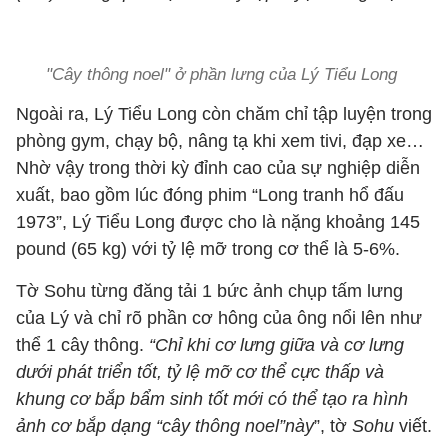
"Cây thông noel" ở phần lưng của Lý Tiểu Long
Ngoài ra, Lý Tiểu Long còn chăm chỉ tập luyện trong
phòng gym, chạy bộ, nâng tạ khi xem tivi, đạp xe…
Nhờ vậy trong thời kỳ đỉnh cao của sự nghiệp diễn
xuất, bao gồm lúc đóng phim “Long tranh hổ đấu
1973”, Lý Tiểu Long được cho là nặng khoảng 145
pound (65 kg) với tỷ lệ mỡ trong cơ thể là 5-6%.
Tờ Sohu từng đăng tải 1 bức ảnh chụp tấm lưng
của Lý và chỉ rõ phần cơ hông của ông nổi lên như
thể 1 cây thông.
“Chỉ khi cơ lưng giữa và cơ lưng
dưới phát triển tốt, tỷ lệ mỡ cơ thể cực thấp và
khung cơ bắp bẩm sinh tốt mới có thể tạo ra hình
ảnh cơ bắp dạng “cây thông noel”này
”, tờ
Sohu
viết.