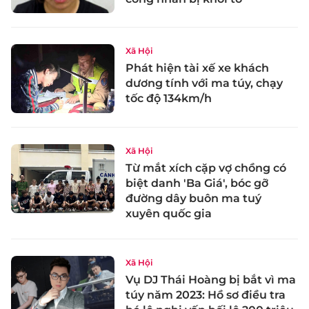
Xã Hội
Phát hiện tài xế xe khách
dương tính với ma túy, chạy
tốc độ 134km/h
Xã Hội
Từ mắt xích cặp vợ chồng có
biệt danh 'Ba Giá', bóc gỡ
đường dây buôn ma tuý
xuyên quốc gia
Xã Hội
Vụ DJ Thái Hoàng bị bắt vì ma
túy năm 2023: Hồ sơ điều tra