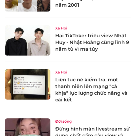
năm 2001
Xã Hội
Hai TikToker triệu view Nhật
Huy - Nhật Hoàng cùng lĩnh 9
năm tù vì ma túy
Xã Hội
Liên tục né kiểm tra, một
thanh niên lên mạng "cà
khịa" lực lượng chức năng và
cái kết
Đời sống
Đứng hình màn livestream sử
dụng chất cấm câu view và