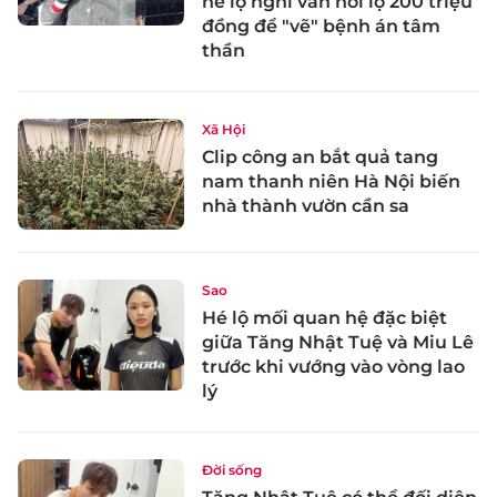
hé lộ nghi vấn hối lộ 200 triệu
đồng để "vẽ" bệnh án tâm
thần
Xã Hội
Clip công an bắt quả tang
nam thanh niên Hà Nội biến
nhà thành vườn cần sa
Sao
Hé lộ mối quan hệ đặc biệt
giữa Tăng Nhật Tuệ và Miu Lê
trước khi vướng vào vòng lao
lý
Đời sống