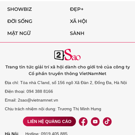
SHOWBIZ
ĐẸP+
ĐỜI SỐNG
XÃ HỘI
MẬT NGỮ
SÀNH
Trang tin tức giải trí xã hội dành cho giới trẻ của công ty
Cổ phần truyền thông VietNamNet
Địa chỉ: Tòa nhà C’land, số 156 ngõ Xã Đàn 2, Đống Đa, Hà Nội
Điện thoại: 094 388 8166
Email: 2sao@vietnamnet.vn
Chịu trách nhiệm nội dung: Trương Thị Minh Hưng
LIÊN HỆ QUẢNG CÁO
Hà Nội
Hotline:
0919 405 885