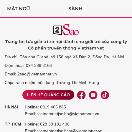
MẬT NGỮ
SÀNH
Trang tin tức giải trí xã hội dành cho giới trẻ của công ty
Cổ phần truyền thông VietNamNet
Địa chỉ: Tòa nhà C’land, số 156 ngõ Xã Đàn 2, Đống Đa, Hà Nội
Điện thoại: 094 388 8166
Email: 2sao@vietnamnet.vn
Chịu trách nhiệm nội dung: Trương Thị Minh Hưng
LIÊN HỆ QUẢNG CÁO
Hà Nội
Hotline:
0919 405 885
Email: vietnamnetjsc.hn@vietnamnet.vn
TP. HCM
Hotline:
028 38 181 436
Email: vietnamnetjsc.hcm@vietnamnet.vn