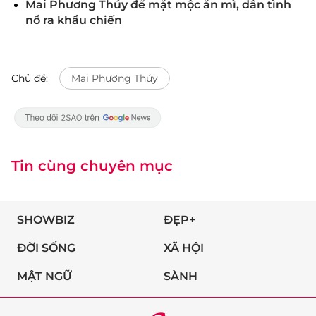
Mai Phương Thúy để mặt mộc ăn mì, dân tình
nổ ra khẩu chiến
Chủ đề:
Mai Phương Thúy
Tin cùng chuyên mục
SHOWBIZ
ĐẸP+
ĐỜI SỐNG
XÃ HỘI
MẬT NGỮ
SÀNH