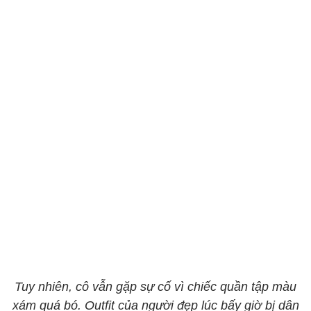
Tuy nhiên, cô vẫn gặp sự cố vì chiếc quần tập màu
xám quá bó. Outfit của người đẹp lúc bấy giờ bị dân