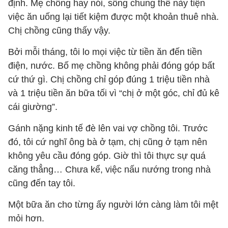
định. Mẹ chồng hay nói, sống chung thế này tiện
việc ăn uống lại tiết kiệm được một khoản thuê nhà.
Chị chồng cũng thấy vậy.
Bởi mỗi tháng, tôi lo mọi việc từ tiền ăn đến tiền
điện, nước. Bố mẹ chồng không phải đóng góp bất
cứ thứ gì. Chị chồng chỉ góp đúng 1 triệu tiền nhà
và 1 triệu tiền ăn bữa tối vì “chị ở một góc, chỉ đủ kê
cái giường”.
Gánh nặng kinh tế đè lên vai vợ chồng tôi. Trước
đó, tôi cứ nghĩ ông bà ở tạm, chị cũng ở tạm nên
không yêu cầu đóng góp. Giờ thì tôi thực sự quá
căng thẳng… Chưa kể, việc nấu nướng trong nhà
cũng đến tay tôi.
Một bữa ăn cho từng ấy người lớn càng làm tôi mệt
mỏi hơn.