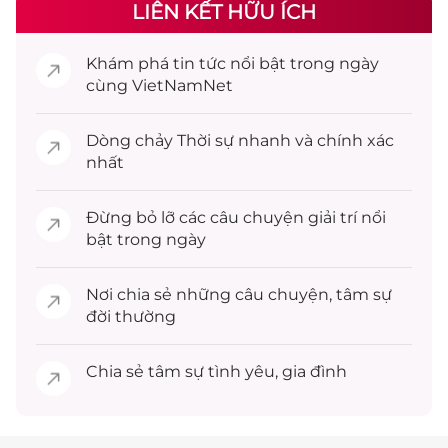
LIÊN KẾT HỮU ÍCH
Khám phá
tin tức
nổi bật trong ngày
cùng VietNamNet
Dòng chảy
Thời sự
nhanh và chính xác
nhất
Đừng bỏ lỡ các câu chuyện
giải trí
nổi
bật trong ngày
Nơi chia sẻ những câu chuyện,
tâm sự
đời thường
Chia sẻ
tâm sự
tình yêu, gia đình