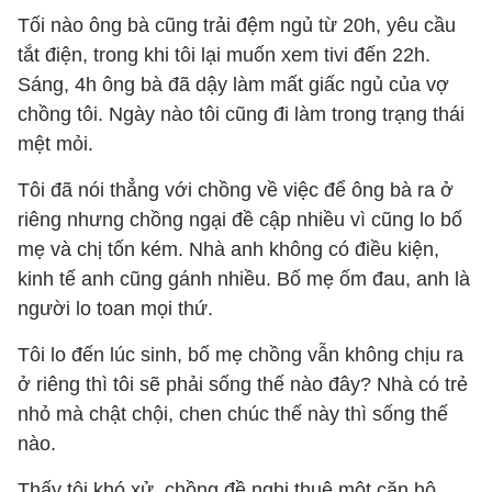
Tối nào ông bà cũng trải đệm ngủ từ 20h, yêu cầu
tắt điện, trong khi tôi lại muốn xem tivi đến 22h.
Sáng, 4h ông bà đã dậy làm mất giấc ngủ của vợ
chồng tôi. Ngày nào tôi cũng đi làm trong trạng thái
mệt mỏi.
Tôi đã nói thẳng với chồng về việc để ông bà ra ở
riêng nhưng chồng ngại đề cập nhiều vì cũng lo bố
mẹ và chị tốn kém. Nhà anh không có điều kiện,
kinh tế anh cũng gánh nhiều. Bố mẹ ốm đau, anh là
người lo toan mọi thứ.
Tôi lo đến lúc sinh, bố mẹ chồng vẫn không chịu ra
ở riêng thì tôi sẽ phải sống thế nào đây? Nhà có trẻ
nhỏ mà chật chội, chen chúc thế này thì sống thế
nào.
Thấy tôi khó xử, chồng đề nghị thuê một căn hộ