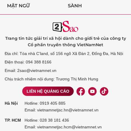
MẬT NGỮ
SÀNH
Trang tin tức giải trí xã hội dành cho giới trẻ của công ty
Cổ phần truyền thông VietNamNet
Địa chỉ: Tòa nhà C’land, số 156 ngõ Xã Đàn 2, Đống Đa, Hà Nội
Điện thoại: 094 388 8166
Email: 2sao@vietnamnet.vn
Chịu trách nhiệm nội dung: Trương Thị Minh Hưng
LIÊN HỆ QUẢNG CÁO
Hà Nội
Hotline:
0919 405 885
Email: vietnamnetjsc.hn@vietnamnet.vn
TP. HCM
Hotline:
028 38 181 436
Email: vietnamnetjsc.hcm@vietnamnet.vn