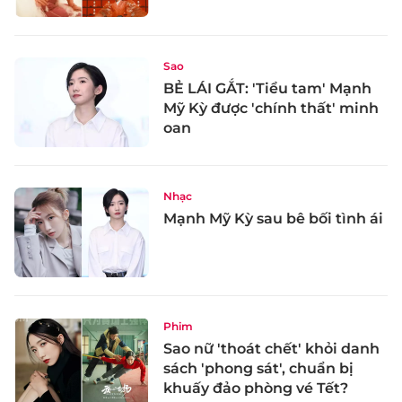
Sao
BẺ LÁI GẮT: 'Tiểu tam' Mạnh
Mỹ Kỳ được 'chính thất' minh
oan
Nhạc
Mạnh Mỹ Kỳ sau bê bối tình ái
Phim
Sao nữ 'thoát chết' khỏi danh
sách 'phong sát', chuẩn bị
khuấy đảo phòng vé Tết?