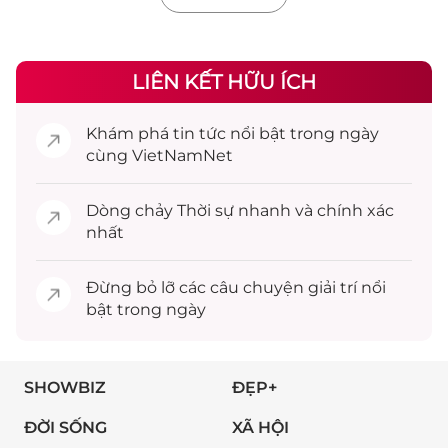
LIÊN KẾT HỮU ÍCH
Khám phá
tin tức
nổi bật trong ngày
cùng VietNamNet
Dòng chảy
Thời sự
nhanh và chính xác
nhất
Đừng bỏ lỡ các câu chuyện
giải trí
nổi
bật trong ngày
SHOWBIZ
ĐẸP+
ĐỜI SỐNG
XÃ HỘI