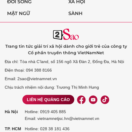
ĐỜI SỐNG
XÃ HỘI
MẬT NGỮ
SÀNH
Trang tin tức giải trí xã hội dành cho giới trẻ của công ty
Cổ phần truyền thông VietNamNet
Địa chỉ: Tòa nhà C’land, số 156 ngõ Xã Đàn 2, Đống Đa, Hà Nội
Điện thoại: 094 388 8166
Email: 2sao@vietnamnet.vn
Chịu trách nhiệm nội dung: Trương Thị Minh Hưng
LIÊN HỆ QUẢNG CÁO
Hà Nội
Hotline:
0919 405 885
Email: vietnamnetjsc.hn@vietnamnet.vn
TP. HCM
Hotline:
028 38 181 436