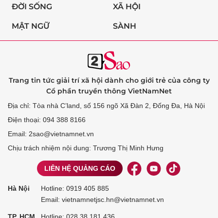
ĐỜI SỐNG
XÃ HỘI
MẬT NGỮ
SÀNH
Trang tin tức giải trí xã hội dành cho giới trẻ của công ty
Cổ phần truyền thông VietNamNet
Địa chỉ: Tòa nhà C’land, số 156 ngõ Xã Đàn 2, Đống Đa, Hà Nội
Điện thoại: 094 388 8166
Email: 2sao@vietnamnet.vn
Chịu trách nhiệm nội dung: Trương Thị Minh Hưng
LIÊN HỆ QUẢNG CÁO
Hà Nội
Hotline:
0919 405 885
Email: vietnamnetjsc.hn@vietnamnet.vn
TP. HCM
Hotline:
028 38 181 436