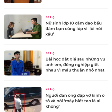
Xã Hội
Nữ sinh lớp 10 cầm dao bầu
đâm bạn cùng lớp vì ‘lời nói
xấu’
Xã Hội
Bài học đắt giá sau những vụ
anh em, đồng nghiệp giết
nhau vì mâu thuẫn nhỏ nhặt
Xã Hội
Người đàn ông đập vỡ kính ô
tô và nói ‘mày biết tao là ai
không’