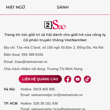
MẬT NGỮ
SÀNH
Trang tin tức giải trí xã hội dành cho giới trẻ của công ty
Cổ phần truyền thông VietNamNet
Địa chỉ: Tòa nhà C’land, số 156 ngõ Xã Đàn 2, Đống Đa, Hà Nội
Điện thoại: 094 388 8166
Email: 2sao@vietnamnet.vn
Chịu trách nhiệm nội dung: Trương Thị Minh Hưng
LIÊN HỆ QUẢNG CÁO
Hà Nội
Hotline:
0919 405 885
Email: vietnamnetjsc.hn@vietnamnet.vn
TP. HCM
Hotline:
028 38 181 436
Email: vietnamnetjsc.hcm@vietnamnet.vn