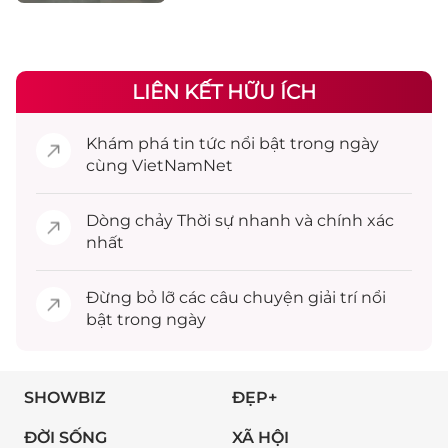
LIÊN KẾT HỮU ÍCH
Khám phá
tin tức
nổi bật trong ngày
cùng VietNamNet
Dòng chảy
Thời sự
nhanh và chính xác
nhất
Đừng bỏ lỡ các câu chuyện
giải trí
nổi
bật trong ngày
SHOWBIZ
ĐẸP+
ĐỜI SỐNG
XÃ HỘI