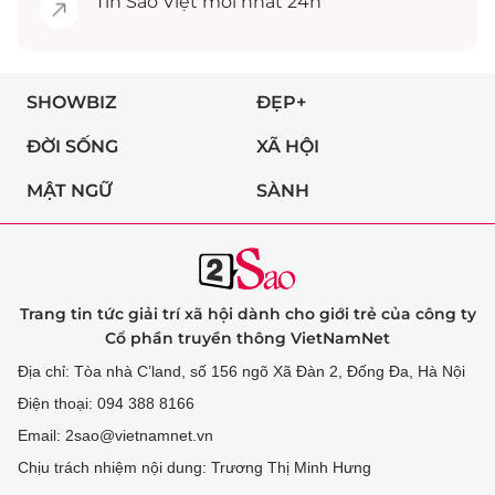
Tin
Sao Việt
mới nhất 24h
SHOWBIZ
ĐẸP+
ĐỜI SỐNG
XÃ HỘI
MẬT NGỮ
SÀNH
Trang tin tức giải trí xã hội dành cho giới trẻ của công ty
Cổ phần truyền thông VietNamNet
Địa chỉ: Tòa nhà C’land, số 156 ngõ Xã Đàn 2, Đống Đa, Hà Nội
Điện thoại: 094 388 8166
Email: 2sao@vietnamnet.vn
Chịu trách nhiệm nội dung: Trương Thị Minh Hưng