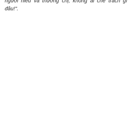
người hiểu và thương chị, không ai chê trách gì
đâu!".