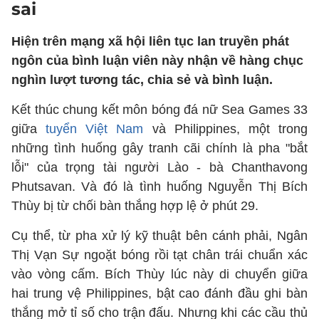
sai
Hiện trên mạng xã hội liên tục lan truyền phát
ngôn của bình luận viên này nhận về hàng chục
nghìn lượt tương tác, chia sẻ và bình luận.
Kết thúc chung kết môn bóng đá nữ Sea Games 33
giữa
tuyển Việt Nam
và Philippines, một trong
những tình huống gây tranh cãi chính là pha "bắt
lỗi" của trọng tài người Lào - bà Chanthavong
Phutsavan. Và đó là tình huống Nguyễn Thị Bích
Thùy bị từ chối bàn thắng hợp lệ ở phút 29.
Cụ thể, từ pha xử lý kỹ thuật bên cánh phải, Ngân
Thị Vạn Sự ngoặt bóng rồi tạt chân trái chuẩn xác
vào vòng cấm. Bích Thùy lúc này di chuyển giữa
hai trung vệ Philippines, bật cao đánh đầu ghi bàn
thắng mở tỉ số cho trận đấu. Nhưng khi các cầu thủ