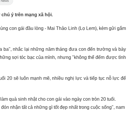
chú ý trên mạng xã hội.
cùng con gái đầu lòng - Mai Thảo Linh (Lọ Lem), kèm gửi gắm
 ba", nhắc lại những năm tháng đưa con đến trường và bày
những sợi tóc bạc của mình, nhưng "không thể đếm được tình
ổi 20 sẽ luôn mạnh mẽ, nhiều nghị lực và tiếp tục nỗ lực để
làm quà sinh nhật cho con gái vào ngày con tròn 20 tuổi.
ể đón nhận tất cả những gì tốt đẹp nhất trong cuộc sống"
, nam