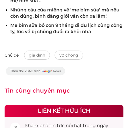
mẹ bỉm sữa ...
Những câu cửa miệng về 'mẹ bỉm sữa' mà nếu
còn dùng, bình đẳng giới vẫn còn xa lắm!
Mẹ bỉm sữa bỏ con 9 tháng đi du lịch cùng công
ty, lúc về bị chồng đuổi ra khỏi nhà
Chủ đề:
gia đình
vợ chồng
Tin cùng chuyên mục
LIÊN KẾT HỮU ÍCH
Khám phá
tin tức
nổi bật trong ngày