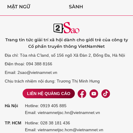
MẬT NGỮ
SÀNH
Trang tin tức giải trí xã hội dành cho giới trẻ của công ty
Cổ phần truyền thông VietNamNet
Địa chỉ: Tòa nhà C’land, số 156 ngõ Xã Đàn 2, Đống Đa, Hà Nội
Điện thoại: 094 388 8166
Email: 2sao@vietnamnet.vn
Chịu trách nhiệm nội dung: Trương Thị Minh Hưng
LIÊN HỆ QUẢNG CÁO
Hà Nội
Hotline:
0919 405 885
Email: vietnamnetjsc.hn@vietnamnet.vn
TP. HCM
Hotline:
028 38 181 436
Email: vietnamnetjsc.hcm@vietnamnet.vn