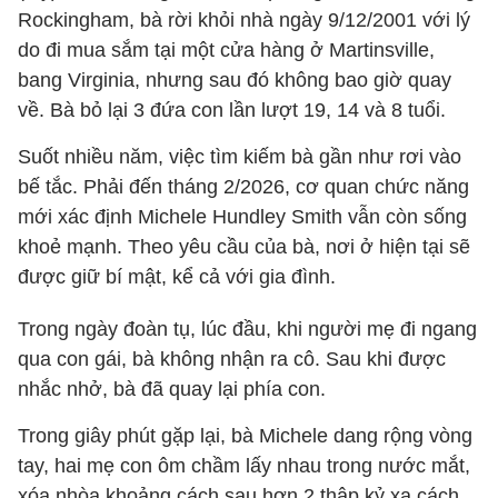
Rockingham, bà rời khỏi nhà ngày 9/12/2001 với lý
do đi mua sắm tại một cửa hàng ở Martinsville,
bang Virginia, nhưng sau đó không bao giờ quay
về. Bà bỏ lại 3 đứa con lần lượt 19, 14 và 8 tuổi.
Suốt nhiều năm, việc tìm kiếm bà gần như rơi vào
bế tắc. Phải đến tháng 2/2026, cơ quan chức năng
mới xác định Michele Hundley Smith vẫn còn sống
khoẻ mạnh. Theo yêu cầu của bà, nơi ở hiện tại sẽ
được giữ bí mật, kể cả với gia đình.
Trong ngày đoàn tụ, lúc đầu, khi người mẹ đi ngang
qua con gái, bà không nhận ra cô. Sau khi được
nhắc nhở, bà đã quay lại phía con.
Trong giây phút gặp lại, bà Michele dang rộng vòng
tay, hai mẹ con ôm chầm lấy nhau trong nước mắt,
xóa nhòa khoảng cách sau hơn 2 thập kỷ xa cách.