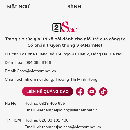
MẬT NGỮ
SÀNH
Trang tin tức giải trí xã hội dành cho giới trẻ của công ty
Cổ phần truyền thông VietNamNet
Địa chỉ: Tòa nhà C’land, số 156 ngõ Xã Đàn 2, Đống Đa, Hà Nội
Điện thoại: 094 388 8166
Email: 2sao@vietnamnet.vn
Chịu trách nhiệm nội dung: Trương Thị Minh Hưng
LIÊN HỆ QUẢNG CÁO
Hà Nội
Hotline:
0919 405 885
Email: vietnamnetjsc.hn@vietnamnet.vn
TP. HCM
Hotline:
028 38 181 436
Email: vietnamnetjsc.hcm@vietnamnet.vn