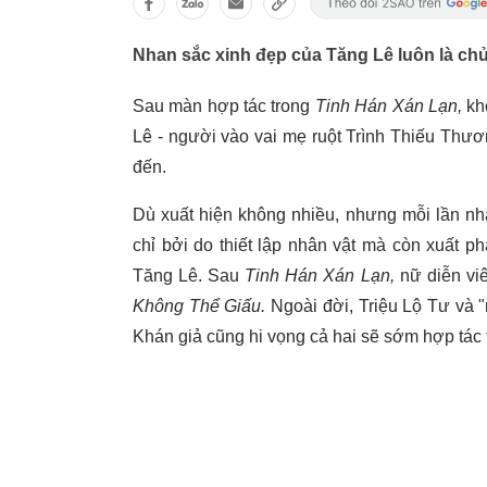
Nhan sắc xinh đẹp của Tăng Lê luôn là ch
Sau màn hợp tác trong
Tinh Hán Xán Lạn,
kh
Lê - người vào vai mẹ ruột Trình Thiếu Thươ
đến.
Dù xuất hiện không nhiều, nhưng mỗi lần nh
chỉ bởi do thiết lập nhân vật mà còn xuất phá
Tăng Lê. Sau
Tinh Hán Xán Lạn,
nữ diễn viê
Không Thể Giấu.
Ngoài đời, Triệu Lộ Tư và 
Khán giả cũng hi vọng cả hai sẽ sớm hợp tác 