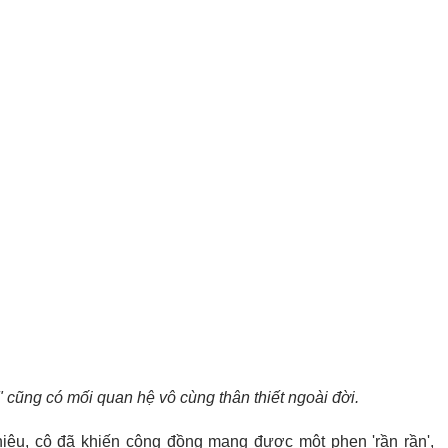
cũng có mối quan hệ vô cùng thân thiết ngoài đời.
iệu, cô đã khiến cộng đồng mạng được một phen 'rần rần',