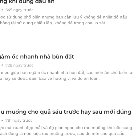
ng khi dùng dầu ăn
645 ngày trước
ợc sử dụng phổ biến nhưng bạn cần lưu ý không để nhiệt độ nấu
hông tái sử dụng nhiều lần, không để trong chai lọ sắt.
âm ốc nhanh nhả bùn đất
728 ngày trước
 mẹo giúp bạn ngâm ốc nhanh nhả bùn đất, các món ăn chế biến từ
ệu này sẽ được đảm bảo về hương vị và độ an toàn.
au muống cho quả sấu trước hay sau mới đúng
781 ngày trước
ợc màu xanh đẹp mắt và độ giòn ngon cho rau muống khi luộc cùng
cách đúng là nên luộc rau muống trước, sau đó mới cho quả sấu