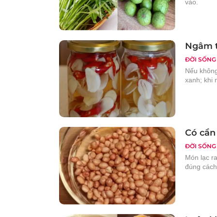
vào.
Ngâm t
ĐỜI SỐNG
Nếu không
xanh; khi 
Có cần
ĐỜI SỐNG
Món lạc ra
đúng cách