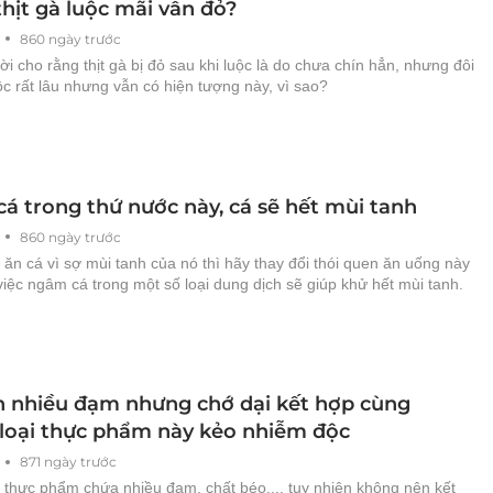
thịt gà luộc mãi vẫn đỏ?
860 ngày trước
i cho rằng thịt gà bị đỏ sau khi luộc là do chưa chín hẳn, nhưng đôi
ộc rất lâu nhưng vẫn có hiện tượng này, vì sao?
á trong thứ nước này, cá sẽ hết mùi tanh
860 ngày trước
 ăn cá vì sợ mùi tanh của nó thì hãy thay đổi thói quen ăn uống này
 việc ngâm cá trong một số loại dung dịch sẽ giúp khử hết mùi tanh.
n nhiều đạm nhưng chớ dại kết hợp cùng
loại thực phẩm này kẻo nhiễm độc
871 ngày trước
 thực phẩm chứa nhiều đạm, chất béo,... tuy nhiên không nên kết