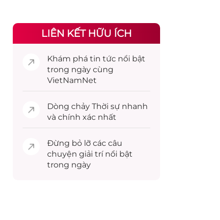
LIÊN KẾT HỮU ÍCH
Khám phá
tin tức
nổi bật
trong ngày cùng
VietNamNet
Dòng chảy
Thời sự
nhanh
và chính xác nhất
Đừng bỏ lỡ các câu
chuyện
giải trí
nổi bật
trong ngày