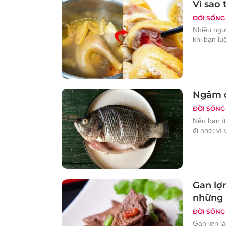
Vì sao 
ĐỜI SỐNG
Nhiều ngườ
khi bạn lu
Ngâm c
ĐỜI SỐNG
Nếu bạn ít
đi nhé; vì
Gan lợ
những 
ĐỜI SỐNG
Gan lợn là