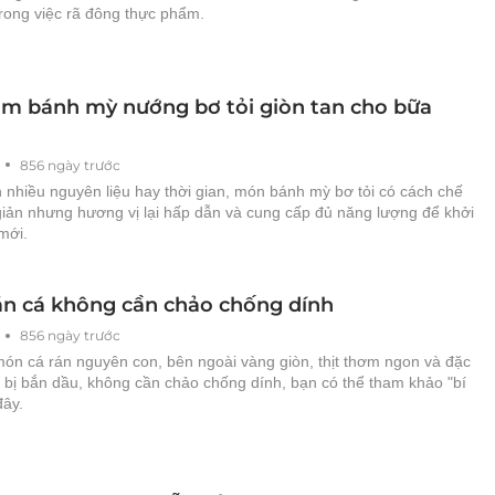
trong việc rã đông thực phẩm.
àm bánh mỳ nướng bơ tỏi giòn tan cho bữa
856 ngày trước
 nhiều nguyên liệu hay thời gian, món bánh mỳ bơ tỏi có cách chế
giản nhưng hương vị lại hấp dẫn và cung cấp đủ năng lượng để khởi
mới.
án cá không cần chảo chống dính
856 ngày trước
ón cá rán nguyên con, bên ngoài vàng giòn, thịt thơm ngon và đặc
 bị bắn dầu, không cần chảo chống dính, bạn có thể tham khảo "bí
đây.