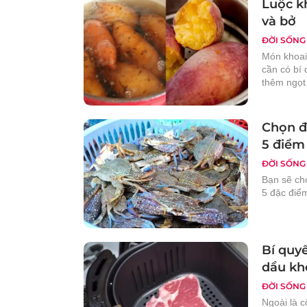
Luộc k
và bở
ĐỜI SỐNG
Món khoai
cần có bí 
thêm ngọt
Chọn đ
5 điểm
ĐỜI SỐNG
Bạn sẽ ch
5 đặc điể
Bí quy
dầu kh
ĐỜI SỐNG
Ngoài là c