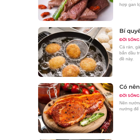
hợp gan l
Bí quy
ĐỜI SỐNG
Cá rán, gà
bắn dầu tr
đề này.
Có nên
ĐỜI SỐNG
Nên nướng 
nướng để t