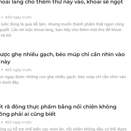
hoai lang cho thêm thứ này vào, khoai sẽ ngọt
839 ngày trước
 luộc đúng là quá dễ làm, nhưng muốn thành phẩm thật ngon cũng
quyết. Lần tới luộc khoai lang, bạn hãy cho thêm một thứ để khoai
 và bở.
ược ghẹ nhiều gạch, béo múp chỉ cần nhìn vào
 này
853 ngày trước
ọn ngay được những con ghẹ nhiều gạch, béo múp chỉ cần nhìn vào
m dưới đây.
ết rã đông thực phẩm bằng nồi chiên không
ông phải ai cũng biết
853 ngày trước
ông cụ hỗ trợ chế biến các món ăn, nồi chiên không dầu có thể được