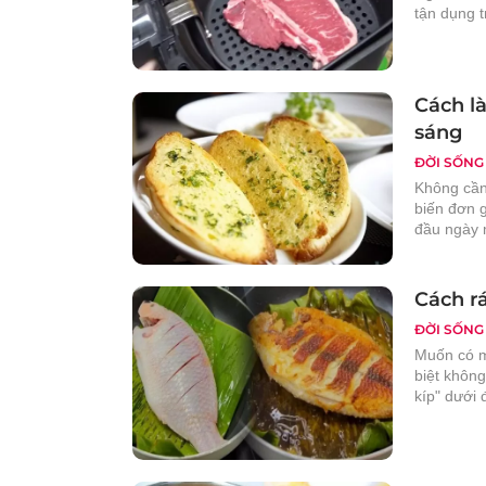
tận dụng 
Cách l
sáng
ĐỜI SỐNG
Không cần
biến đơn 
đầu ngày 
Cách r
ĐỜI SỐNG
Muốn có m
biệt không
kíp" dưới 