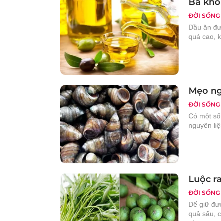
Ba khô
ĐỜI SỐNG
Dầu ăn đư
quá cao, k
Mẹo ng
ĐỜI SỐNG
Có một số
nguyên li
Luộc r
ĐỜI SỐNG
Để giữ đư
quả sấu, 