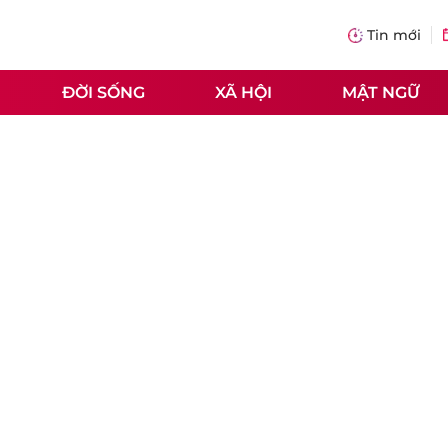
Tin mới
ĐỜI SỐNG
XÃ HỘI
MẬT NGỮ