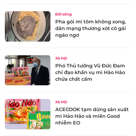
Đời sống
Pha gói mì tôm không xong,
dân mạng thương xót cô gái
ngáo ngơ
Xã Hội
Phó Thủ tướng Vũ Đức Đam
chỉ đạo khẩn vụ mì Hảo Hảo
chứa chất cấm
Xã Hội
ACECOOK tạm dừng sản xuất
mì Hảo Hảo và miến Good
nhiễm EO