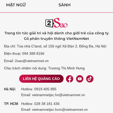
MẬT NGỮ
SÀNH
Trang tin tức giải trí xã hội dành cho giới trẻ của công ty
Cổ phần truyền thông VietNamNet
Địa chỉ: Tòa nhà C’land, số 156 ngõ Xã Đàn 2, Đống Đa, Hà Nội
Điện thoại: 094 388 8166
Email: 2sao@vietnamnet.vn
Chịu trách nhiệm nội dung: Trương Thị Minh Hưng
LIÊN HỆ QUẢNG CÁO
Hà Nội
Hotline:
0919 405 885
Email: vietnamnetjsc.hn@vietnamnet.vn
TP. HCM
Hotline:
028 38 181 436
Email: vietnamnetjsc.hcm@vietnamnet.vn