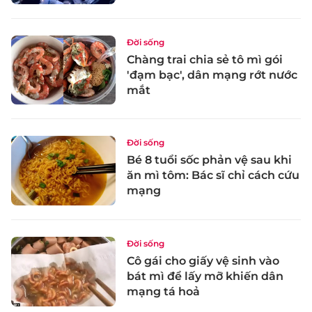
Đời sống
Chàng trai chia sẻ tô mì gói
'đạm bạc', dân mạng rớt nước
mắt
Đời sống
Bé 8 tuổi sốc phản vệ sau khi
ăn mì tôm: Bác sĩ chỉ cách cứu
mạng
Đời sống
Cô gái cho giấy vệ sinh vào
bát mì để lấy mỡ khiến dân
mạng tá hoả