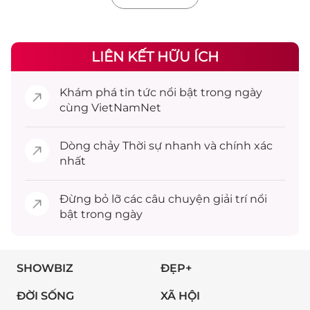
LIÊN KẾT HỮU ÍCH
Khám phá
tin tức
nổi bật trong ngày
cùng VietNamNet
Dòng chảy
Thời sự
nhanh và chính xác
nhất
Đừng bỏ lỡ các câu chuyện
giải trí
nổi
bật trong ngày
SHOWBIZ
ĐẸP+
ĐỜI SỐNG
XÃ HỘI